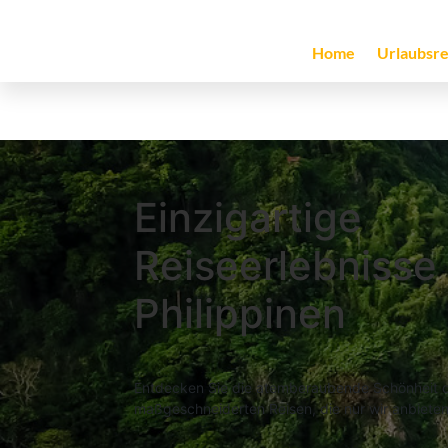
Home
Urlaubsre
Einzigartige
Reiseerlebnisse
Philippinen
Entdecken Sie die atemberaubende Schönheit der
maßgeschneiderten Reisen, die nur wir anbieten