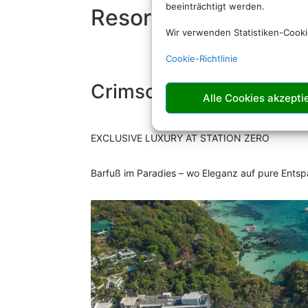
beeinträchtigt werden.
Resorts auf den Phil
Wir verwenden Statistiken-Cook
Cookie-Richtlinie
Crimson Resort and Sp
Alle Cookies akzepti
EXCLUSIVE LUXURY AT STATION ZERO
Barfuß im Paradies – wo Eleganz auf pure Entspa