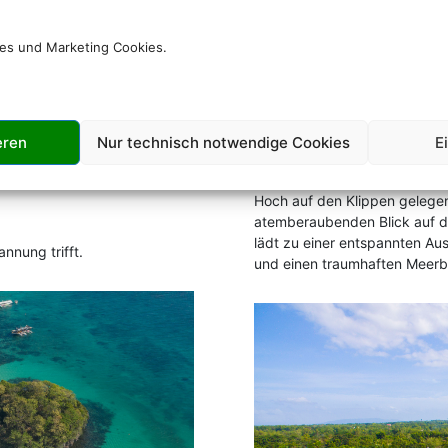
ippinen
ies und Marketing Cookies.
a, Boracay
Amorita Resor
eren
Nur technisch notwendige Cookies
E
Hoch auf den Klippen gelegen
atemberaubenden Blick auf de
lädt zu einer entspannten Aus
nnung trifft.
und einen traumhaften Meerbl