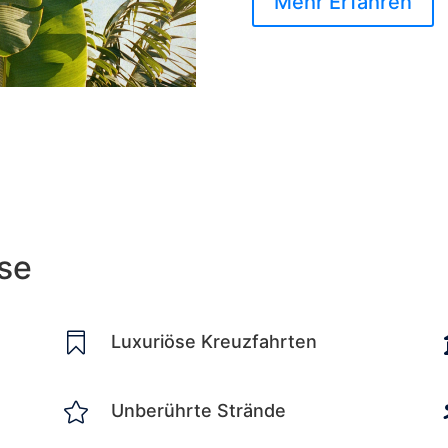
Mehr Erfahren
sse

Luxuriöse Kreuzfahrten

Unberührte Strände