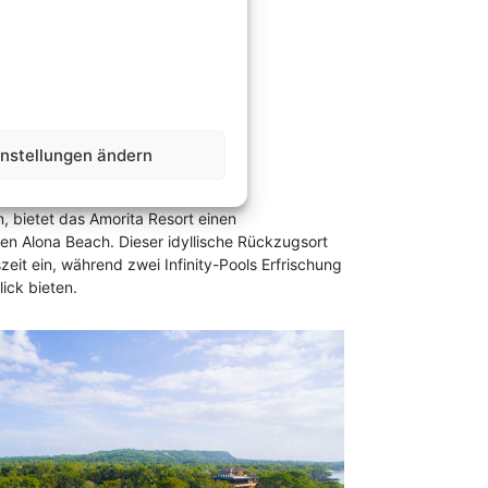
t, Bohol
instellungen ändern
, bietet das Amorita Resort einen
n Alona Beach. Dieser idyllische Rückzugsort
zeit ein, während zwei Infinity-Pools Erfrischung
ick bieten.