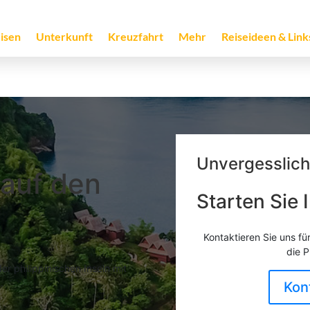
isen
Unterkunft
Kreuzfahrt
Mehr
Reiseideen & Link
Unvergesslic
 auf den
Starten Sie 
Kontaktieren Sie uns fü
die P
 philippinischen Inseln mit
.
Kon