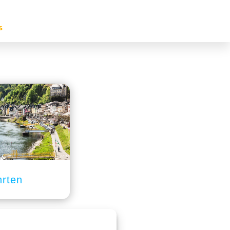
s
hrten