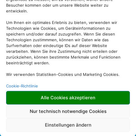
… oder so etwas wie:
Besucher kommen oder um unsere Website weiter zu
entwickeln.
Das Unternehmen XYZ wurde 1971 gegründet und versorgt die
Um Ihnen ein optimales Erlebnis zu bieten, verwenden wir
Öffentlichkeit seither mit qualitativ hochwertigen Produkten. An
Technologien wie Cookies, um Geräteinformationen zu
seinem Standort in einer kleinen Großstadt beschäftigt der
speichern und/oder darauf zuzugreifen. Wenn Sie diesen
Betrieb über 2.000 Menschen und unterstützt die Stadtbewohner
Technologien zustimmmen, können wir Daten wie das
in vielfacher Hinsicht.
Surfverhalten oder eindeutige IDs auf dieser Website
verarbeiten. Wenn Sie ihre Zustimmung nicht erteilen oder
Als neuer WordPress-Benutzer solltest du
dein Dashboard
aufrufen,
zurückziehen, können bestimmte Merkmale und Funktionen
um diese Seite zu löschen und neue Seiten und Beiträge für deine
beeinträchtigt werden.
Website erstellen. Viel Spaß!
Wir verwenden Statistiken-Cookies und Marketing Cookies.
Cookie-Richtlinie
Alle Cookies akzeptieren
Nur technisch notwendige Cookies
Einstellungen ändern