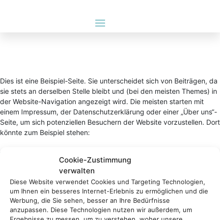
Dies ist eine Beispiel-Seite. Sie unterscheidet sich von Beiträgen, da
sie stets an derselben Stelle bleibt und (bei den meisten Themes) in
der Website-Navigation angezeigt wird. Die meisten starten mit
einem Impressum, der Datenschutzerklärung oder einer „Über uns“-
Seite, um sich potenziellen Besuchern der Website vorzustellen. Dort
könnte zum Beispiel stehen:
Hallo! Tagsüber arbeite ich als Fahrradkurier, nachts bin ich ein
Cookie-Zustimmung
aufstrebender Schauspieler und dies hier ist meine Website. Ich
verwalten
lebe in Berlin, habe einen großen Hund namens Jack, mag Piña
Diese Website verwendet Cookies und Targeting Technologien,
Coladas, jedoch weniger (ohne Schirm) im Regen stehen
um Ihnen ein besseres Internet-Erlebnis zu ermöglichen und die
gelassen zu werden.
Werbung, die Sie sehen, besser an Ihre Bedürfnisse
anzupassen. Diese Technologien nutzen wir außerdem, um
Ergebnisse zu messen, um zu verstehen, woher unsere