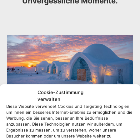
Unvergessliche Momente.
Cookie-Zustimmung
verwalten
Jetzt ungeahnte Traumziele entdecken.
Diese Website verwendet Cookies und Targeting Technologien,
um Ihnen ein besseres Internet-Erlebnis zu ermöglichen und die
Ob märchenhafte Nächte im Eishotel unter tanzenden
Werbung, die Sie sehen, besser an Ihre Bedürfnisse
anzupassen. Diese Technologien nutzen wir außerdem, um
Polarlichtern, luxuriöse Stunden in einer schillernden
Ergebnisse zu messen, um zu verstehen, woher unsere
Unterwassersuite wie im Conrad Maldives Rangali Island,
Besucher kommen oder um unsere Website weiter zu