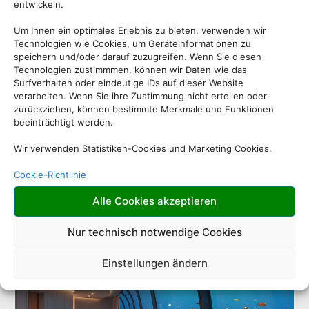
ein spritziger Segelturn durch versteckte Buchten oder
entwickeln.
eine kulinarische Entdeckungsreise durch die Garküchen
Um Ihnen ein optimales Erlebnis zu bieten, verwenden wir
Asiens – Reisen ist so viel mehr als nur Urlaub. Was auch
Technologien wie Cookies, um Geräteinformationen zu
immer Ihr persönliches Abenteuer ist: Wir machen es
speichern und/oder darauf zuzugreifen. Wenn Sie diesen
Technologien zustimmmen, können wir Daten wie das
möglich.
Surfverhalten oder eindeutige IDs auf dieser Website
verarbeiten. Wenn Sie ihre Zustimmung nicht erteilen oder
zurückziehen, können bestimmte Merkmale und Funktionen
Von außergewöhnlichen Hotels über exklusive Erlebnisse
beeinträchtigt werden.
bis hin zu individuell geplanten Rundreisen – im
Wir verwenden Statistiken-Cookies und Marketing Cookies.
Reisebüro bekommen Sie nicht nur eine Buchung,
sondern echte Beratung, Erfahrung und positive
Cookie-Richtlinie
Inspiration. Persönlich für Sie maßgeschneidert, immer
Alle Cookies akzeptieren
mit dem Blick fürs Detail.
Nur technisch notwendige Cookies
Einstellungen ändern