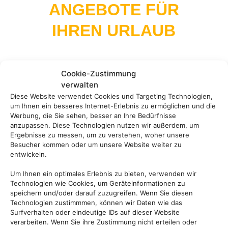
ANGEBOTE FÜR
IHREN URLAUB
Cookie-Zustimmung
Andalusien, Kuba, Kanada, die USA oder
verwalten
doch lieber Asien? Es gibt so viel zu
Diese Website verwendet Cookies und Targeting Technologien,
um Ihnen ein besseres Internet-Erlebnis zu ermöglichen und die
entdecken auf der Welt und mit unseren
Werbung, die Sie sehen, besser an Ihre Bedürfnisse
Rundreiseangebote erleben Sie Ihre
anzupassen. Diese Technologien nutzen wir außerdem, um
Traumdestinationen in ihrer vollen Vielfalt.
Ergebnisse zu messen, um zu verstehen, woher unsere
Besucher kommen oder um unsere Website weiter zu
entwickeln.
Um Ihnen ein optimales Erlebnis zu bieten, verwenden wir
Technologien wie Cookies, um Geräteinformationen zu
speichern und/oder darauf zuzugreifen. Wenn Sie diesen
Technologien zustimmmen, können wir Daten wie das
Surfverhalten oder eindeutige IDs auf dieser Website
verarbeiten. Wenn Sie ihre Zustimmung nicht erteilen oder