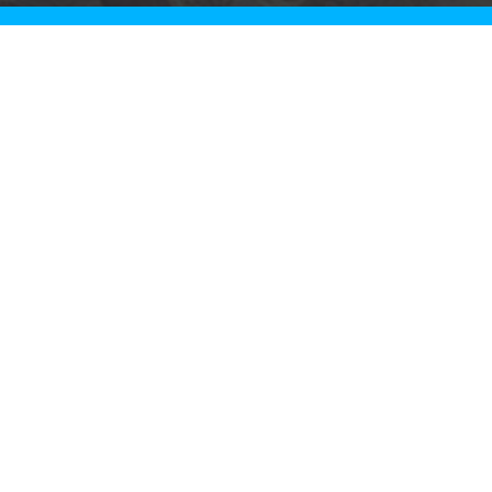
Rechtliche Informationen
Impressum
|
Datenschutzerklärung
|
Online Check-In
|
Service
|
AGB
|
Blacklisted Airlines
|
Barrierefreiheitserklärung