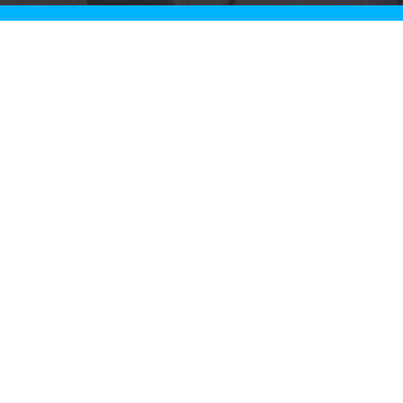
Rechtliche Informationen
Impressum
|
Datenschutzerklärung
|
Online Check-In
|
Service
|
AGB
|
Blacklisted Airlines
|
Barrierefreiheitserklärung