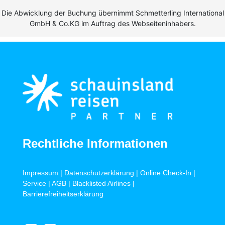
Die Abwicklung der Buchung übernimmt Schmetterling International
GmbH & Co.KG im Auftrag des Webseiteninhabers.
Rechtliche Informationen
Impressum
|
Datenschutzerklärung
|
Online Check-In
|
Service
|
AGB
|
Blacklisted Airlines
|
Barrierefreiheitserklärung