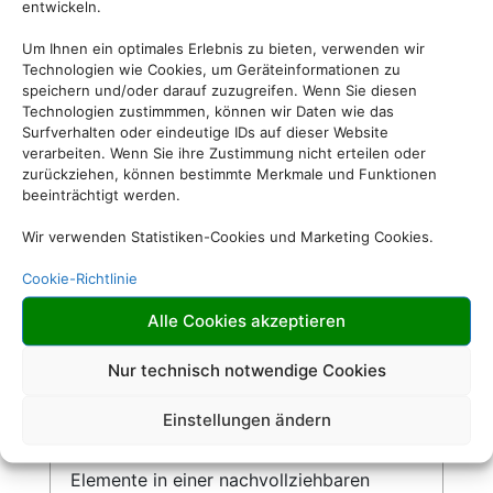
entwickeln.
Alle interaktiven Elemente auf unserer
Um Ihnen ein optimales Erlebnis zu bieten, verwenden wir
Website – wie Links, Buttons oder
Technologien wie Cookies, um Geräteinformationen zu
speichern und/oder darauf zuzugreifen. Wenn Sie diesen
Formularfelder – zeigen klar sichtbar an,
Technologien zustimmmen, können wir Daten wie das
wenn sie per Tastatur ausgewählt werden.
Surfverhalten oder eindeutige IDs auf dieser Website
So ermöglichen wir eine vollständige
verarbeiten. Wenn Sie ihre Zustimmung nicht erteilen oder
Bedienung auch ohne Maus.
zurückziehen, können bestimmte Merkmale und Funktionen
beeinträchtigt werden.
Wir verwenden Statistiken-Cookies und Marketing Cookies.
Cookie-Richtlinie
Sinnvolle Fokusreihenfolge bei
Tastaturnutzung
Alle Cookies akzeptieren
Nur technisch notwendige Cookies
Die Fokusreihenfolge auf unserer Website
ist logisch und entspricht dem visuellen
Einstellungen ändern
Aufbau der Seite. Beim Navigieren mit der
Tabulatortaste werden interaktive
Elemente in einer nachvollziehbaren